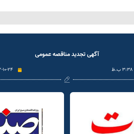
آگهی تجدید مناقصه عمومی
۳:۳۸ ب.ظ
۲-۱۰-۲۴