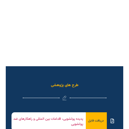
طرح های پژوهشی
پدیده پولشویی، اقدامات بین المللی و راهکارهای ضد
دریافت فایل
پولشویی