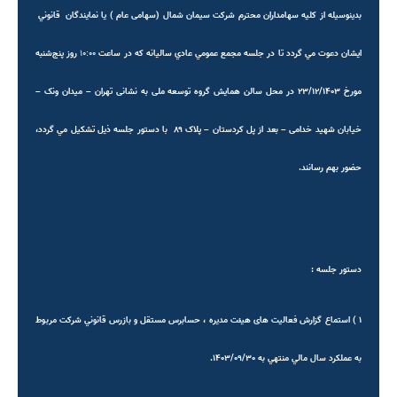
بدينوسيله از
كليه سهامداران محترم شرکت سيمان شمال (سهامی عام ) يا نمايندگان قانوني
ايشان دعوت مي گردد تا در جلسه مجمع عمومي عادي سالیانه که در ساعت
۱۰:۰۰
روز پنج‌شنبه
مورخ ۲۳/۱۲/۱۴۰۳ در محل سالن همایش گروه توسعه ملی به نشانی تهران
–
میدان ونک
–
خیابان شهید خدامی
–
بعد از پل کردستان
–
پلاک ۸۹ با دستور جلسه ذيل تشكيل
مي گردد،
حضور بهم رسانند.
دستور جلسه :
۱ ) استماع گزارش فعالیت های هيئت مديره ، حسابرس مستقل و بازرس قانوني شركت مربوط
به عملكرد سال مالي منتهي به
۱۴۰۳/۰۹/۳۰
.