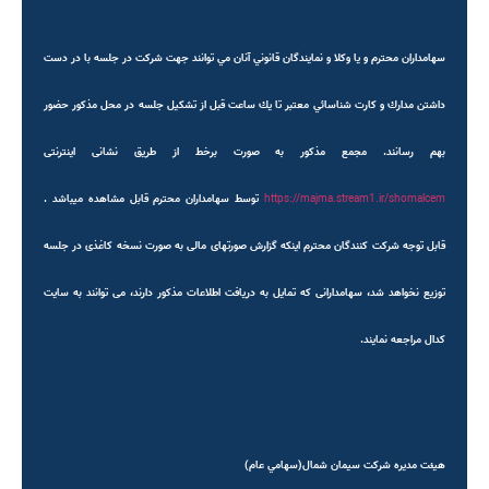
سهامداران محترم و يا وكلا و نمايندگان قانوني آنان مي توانند جهت شركت در جلسه با در دست
داشتن مدارك و كارت شناسائي معتبر تا يك ساعت قبل از تشكيل جلسه در محل مذكور حضور
بهم رسانند. مجمع مذکور به صورت برخط از طریق نشانی اینترنتی
https://majma.stream1.ir/shomalcem
توسط سهامداران محترم قابل مشاهده میباشد .
قابل توجه شرکت کنندگان محترم اینکه گزارش صورتهای مالی به صورت نسخه کاغذی در جلسه
توزیع نخواهد شد، سهامدارانی که تمایل به دریافت اطلاعات مذکور دارند، می توانند به سایت
کدال مراجعه نمایند
.
هيئت مديره شركت سيمان شمال(سهامي عام)