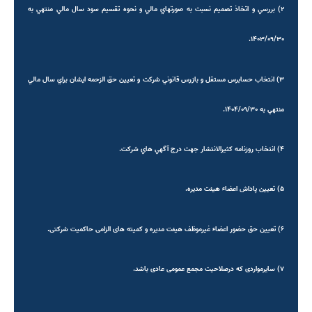
۲) بررسي و اتخاذ تصميم نسبت به صورتهاي مالي و نحوه تقسيم سود سال مالي منتهي به
.
۱۴۰۳/۰۹/۳۰
۳) انتخاب حسابرس مستقل و بازرس قانوني شركت و تعيين حق الزحمه ايشان براي سال مالي
منتهي به
۱۴۰۴/۰۹/۳۰
.
۴) انتخاب روزنامه كثيرالانتشار جهت درج آگهي هاي شركت.
۵
) تعيين پاداش اعضاء هیئت مدیره.
۶
) تعیین حق حضور اعضاء غيرموظف هيئت مديره و کمیته های الزامی حاکمیت شرکتی.
۷
) سايرمواردی که درصلاحیت مجمع عمومی عادی باشد.