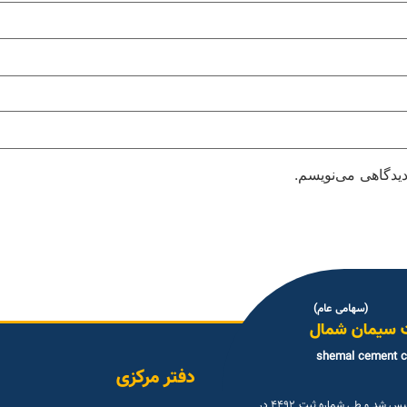
دیدگاهی می‌نویسم.
(سهامی عام)
 سیمان شمال
shemal cement 
دفتر مرکزی
شرکت سیمان شمال (سهامی عام ) در تاریخ ۳۰شهريور ۱۳۳۳ تاسیس شد و طی شماره ثبت ۴۴۹۲ در