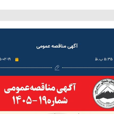
آگهی مناقصه عمومی
۵:۳۵ ب.ظ
۵-۰۲-۱۹