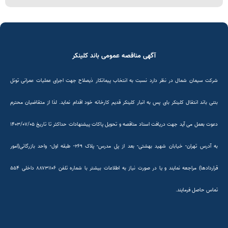
آگهی مناقصه عمومی باند کلینکر
شرکت سیمان شمال در نظر دارد نسبت به انتخاب پیمانکار ذیصلاح جهت اجرای عملیات عمرانی تونل
بتنی باند انتقال کلینکر بای پس به انبار کلینکر قدیم کارخانه خود اقدام نماید. لذا از متقاضیان محترم
دعوت بعمل می آید جهت دریافت اسناد مناقصه و تحویل پاکات پیشنهادات حداکثر تا تاریخ ۱۴۰۳/۰۷/۰۵
به آدرس تهران- خیابان شهید بهشتی- بعد از پل مدرس- پلاک ۲۶۹- طبقه اول- واحد بازرگانی(امور
قراردادها) مراجعه نمایند و یا در صورت نیاز به اطلاعات بیشتر با شماره تلفن ۸۸۷۳۱۱۰۶ داخلی ۵۵۴
تماس حاصل فرمایند.