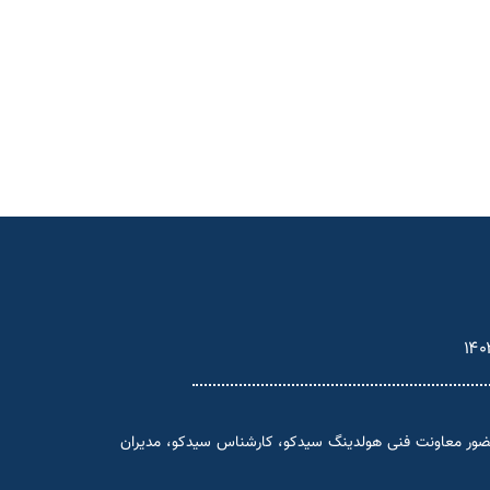
۱۴۰
و الکترونیک کارخانه سیمان شمال با حضور معاونت فنی هولدینگ سیدکو، کارشناس سیدکو، مدیران