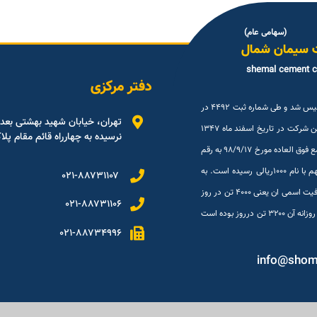
(سهامی عام)
 سیمان شمال
shemal cement 
دفتر مرکزی
شرکت سیمان شمال (سهامی عام ) در تاریخ ۳۰شهريور ۱۳۳۳ تاسیس شد و طی شماره ثبت ۴۴۹۲ در
تهران، خیابان شهید بهشتی بعد
اداره ثبت شرکتها و مالکیت صنعتی تهران به ثبت رسیده است. این شرکت در تاریخ اسفند ماه ۱۳۴۷
نرسیده به چهارراه قائم مقام پلاک ۹
در بورس اوراق بهادار تهران پذیرفته شد. سرمایه این شرکت درمجمع فوق العاده مورخ ۹۸/۹/۱۷ به رقم
معادل ۱/۲۹۰/۰۸۵/۴۷۷/۰۰۰ ریال منقسم به ۱/۲۹۰/۰۸۵/۴۷۷ سهم با نام ۱۰۰۰ریالی رسیده است. به
۰۲۱-۸۸۷۳۱۱۰۷
لطف خدا و همت و تلاش همکاران از تیرماه ۹۴ میزان تولید به ظرفیت اسمی ان یعنی ۴۰۰۰ تن در روز
۰۲۱-۸۸۷۳۱۱۰۶
رسیده است که تا تیرماه ۹۴ به ظرفیت نرسیده بود و بالاترین تولید روزانه آن ۳۲۰۰ تن درروز بوده است
۰۲۱-۸۸۷۳۴۹۹۶
info@sho